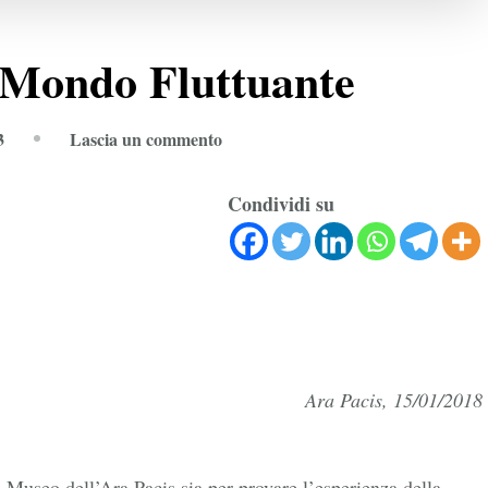
 Mondo Fluttuante
su
3
Lascia un commento
Realtà
aumentata
Condividi su
e
Mondo
Fluttuante
Ara Pacis, 15/01/2018
 Museo dell’Ara Pacis sia per provare l’esperienza della