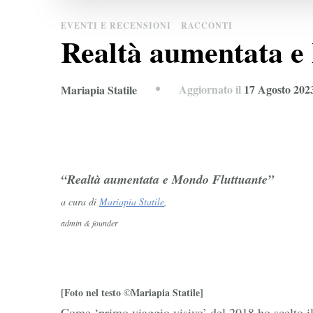
EVENTI E RECENSIONI
RACCONTI
Realtà aumentata e
Aggiornato il
17 Agosto 202
Mariapia Statile
“Realtà aumentata e Mondo Fluttuante”
a cura di
Mariapia Statile
,
admin & founder
[Foto nel testo ©Mariapia Statile]
Come ‘primo viaggio visivo’ del 2018 ho scelto il