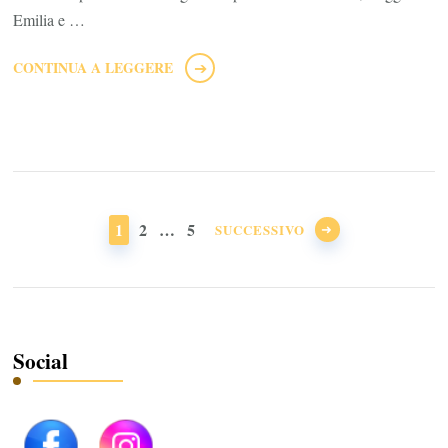
Emilia e …
CONTINUA A LEGGERE
Paginazione
degli
PAGINA
PAGINA
PAGINA
1
2
…
5
SUCCESSIVO
articoli
Social