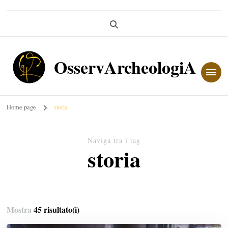
OsservArcheologiA
Home page
storia
Naviga tra i tag
storia
Mostra
45 risultato(i)