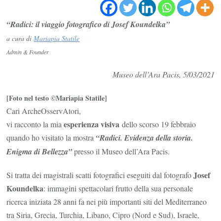
viaggio
fotografico
“Radici: il viaggio fotografico di Josef Koundelka”
di
a cura di
Mariapia Statile
Josef
Admin & Founder
Koundelka
Museo dell’Ara Pacis
, 5/03/2021
[Foto nel testo ©Mariapia Statile]
Cari ArcheOsservAtori,
esperienza visiva
vi racconto la mia
dello scorso 19 febbraio
quando ho visitato la mostra
“Radici. Evidenza della storia.
Enigma di Bellezza”
presso il Museo dell’Ara Pacis.
Josef
Si tratta dei magistrali scatti fotografici eseguiti dal fotografo
Koundelka
: immagini spettacolari frutto della sua personale
ricerca iniziata 28 anni fa nei più importanti siti del Mediterraneo
tra Siria, Grecia, Turchia, Libano, Cipro (Nord e Sud), Israele,