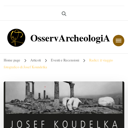
OsservArcheologiA
Home page
Articoli
Eventi e Recensioni
Radici: il viaggio
fotografico di Josef Koundelka