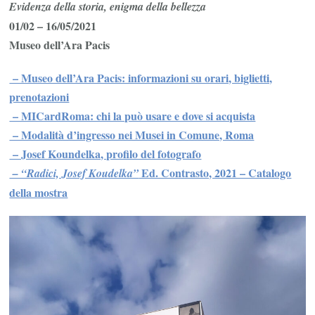
Evidenza della storia, enigma della bellezza
01/02 – 16/05/2021
Museo dell’Ara Pacis
– Museo dell’Ara Pacis: informazioni su orari, biglietti,
prenotazioni
– MICardRoma: chi la può usare e dove si acquista
– Modalità d’ingresso nei Musei in Comune, Roma
– Josef Koundelka, profilo del fotografo
Ed. Contrasto, 2021 – Catalogo
– “Radici, Josef Koudelka”
della mostra