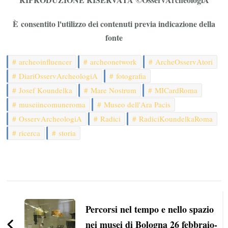
È consentito l'utilizzo dei contenuti previa indicazione della
fonte
archeoinfluencer
archeonetwork
ArcheOsservAtori
DiariOsservArcheologiA
fotografia
Josef Koundelka
Mare Nostrum
MICardRoma
museiincomuneroma
Museo dell'Ara Pacis
OsservArcheologiA
Radici
RadiciKoundelkaRoma
ricerca
storia
Navigazione
articoli
Percorsi nel tempo e nello spazio
nei musei di Bologna 26 febbraio-