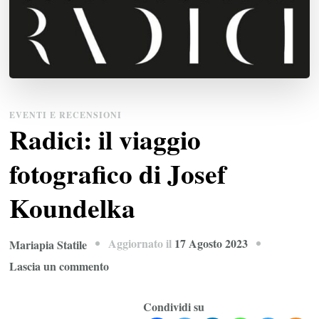
EVENTI E RECENSIONI
Radici: il viaggio
fotografico di Josef
Koundelka
Aggiornato il
17 Agosto 2023
Mariapia Statile
su
Lascia un commento
Radici:
il
Condividi su