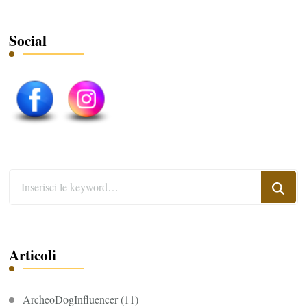
Social
Cerchi
qualcosa?
Articoli
ArcheoDogInfluencer
(11)