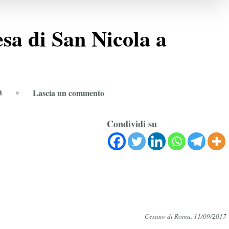
esa di San Nicola a
su
3
Lascia un commento
Le
ossa
Condividi su
sotto
la
Chiesa
di
San
Nicola
a
Cesano di Roma, 11/09/2017