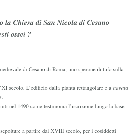
Cesano
to la Chiesa di San Nicola di Cesano
esti ossei ?
 medievale di Cesano di Roma, uno sperone di tufo sulla
’XI secolo. L’edificio dalla pianta rettangolare e a
navata
e
.
eguiti nel 1490 come testimonia l’iscrizione lungo la base
 sepolture a partire dal XVIII secolo, per i cosiddetti