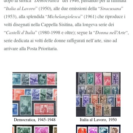
dopo la storica “
Democratica
” del 1946, passando per la raffinata
“
Italia al Lavoro
” (1950), alle due emissioni della “
Siracusana
”
(1953), alla splendida “
Michelangiolesca
” (1961) che riproduce i
volti disegnati nella Cappella Sisitina, alla longeva serie dei
“
Castelli d’Italia
” (1980-1998 e oltre); segue la “
Donna nell’Arte
“,
serie dedicata ai volti delle donne raffigurati nell’arte, sino ad
arrivare alla Posta Prioritaria.
Democratica, 1945-1948
Italia al Lavoro, 1950