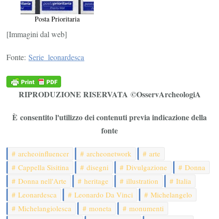
Posta Prioritaria
[Immagini dal web]
Fonte:
Serie_leonardesca
RIPRODUZIONE RISERVATA ©OsservArcheologiA
È consentito l'utilizzo dei contenuti previa indicazione della
fonte
archeoinfluencer
archeonetwork
arte
Cappella Sisitina
disegni
Divulgazione
Donna
Donna nell'Arte
heritage
illustration
Italia
Leonardesca
Leonardo Da Vinci
Michelangelo
Michelangiolesca
moneta
monumenti