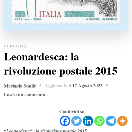
CURIOSITÀ
Leonardesca: la
rivoluzione postale 2015
Aggiornato il
17 Agosto 2023
Mariapia Statile
su
Lascia un commento
Leonardesca:
la
Condividi su
rivoluzione
postale
“Leonardesca”: la rivoluzione postale 2015