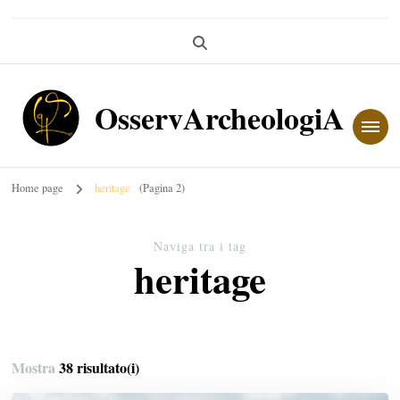
OsservArcheologiA
Home page
heritage
(Pagina 2)
Naviga tra i tag
heritage
Mostra
38 risultato(i)