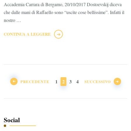
Accademia Carrara di Bergamo, 20/10/2017 Dostoevskij diceva
che dalle mani di Raffaello sono “uscite cose bellissime”. Infatti il
nostro …
CONTINUA A LEGGERE
Paginazione
degli
PAGINA
PAGINA
PAGINA
PAGINA
1
2
3
4
PRECEDENTE
SUCCESSIVO
articoli
Social