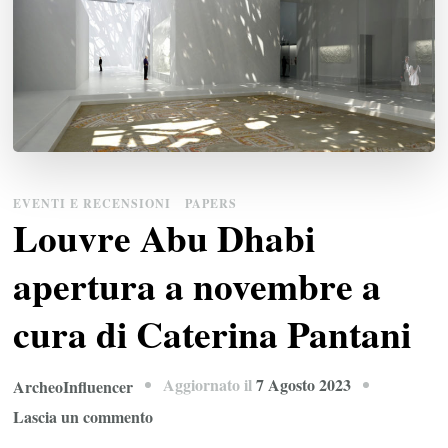
EVENTI E RECENSIONI
PAPERS
Louvre Abu Dhabi
apertura a novembre a
cura di Caterina Pantani
Aggiornato il
7 Agosto 2023
ArcheoInfluencer
su
Lascia un commento
Louvre