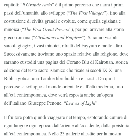
capitoli: “
il Grande Atrio
” è il primo percorso che narra i primi
passi dell’umanità, allo sviluppo (“
The First Villages
”), fino alla
costruzione di civiltà grandi e evolute, come quella egiziana e
minoica (“
The First Great Powers
”), per poi arrivare alla storia
greco-romana (“
Civilations and Empires
”). Saranno visibili
sarcofagi egizi, i vasi minoici, ritratti del Fayyum e molto altro.
Successivamente troviamo uno spazio relativo alla religione, dove
saranno custoditi una pagina del Corano Blu di Kairouan, storica
edizione del testo sacro islamico che risale ai secoli IX-X, una
Bibbia gotica, una Torah e libri buddisti e taoisti. Da qui il
percorso si sviluppo al mondo orientale e all’età moderna, fino
all’età contemporanea, dove verrà esposta anche un’opera
dell’italiano Giuseppe Penone, “
Leaves of Light
”.
Il fruitore potrà quindi viaggiare nel tempo, esplorando culture di
ogni luogo e ogni epoca: dall’oriente all’occidente, dalla preistoria,
all’età contemporanea. Nelle 23 gallerie allestite per la mostra