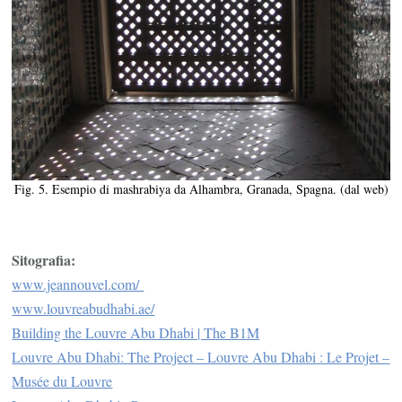
Fig. 5. Esempio di mashrabiya da Alhambra, Granada, Spagna. (dal web)
Sitografia:
www.jeannouvel.com/
www.louvreabudhabi.ae/
Building the Louvre Abu Dhabi | The B1M
Louvre Abu Dhabi: The Project – Louvre Abu Dhabi : Le Projet –
Musée du Louvre