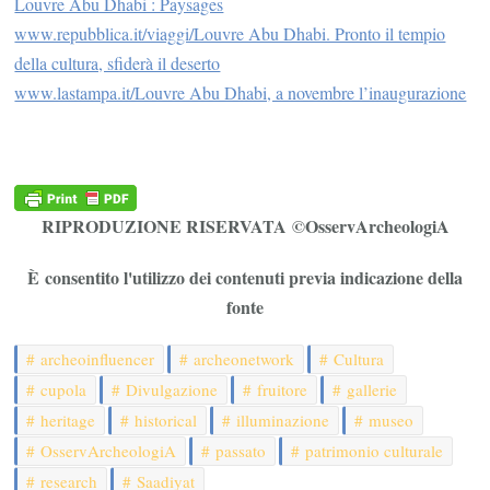
Louvre Abu Dhabi : Paysages
www.repubblica.it/viaggi/Louvre Abu Dhabi. Pronto il tempio
della cultura, sfiderà il deserto
www.lastampa.it/Louvre Abu Dhabi, a novembre l’inaugurazione
RIPRODUZIONE RISERVATA ©OsservArcheologiA
È consentito l'utilizzo dei contenuti previa indicazione della
fonte
archeoinfluencer
archeonetwork
Cultura
cupola
Divulgazione
fruitore
gallerie
heritage
historical
illuminazione
museo
OsservArcheologiA
passato
patrimonio culturale
research
Saadiyat