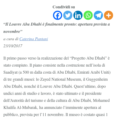
Abu
Condividi su
Dhabi
apertura
“Il Louvre Abu Dhabi è finalmente pronto: apertura prevista a
a
novembre”
novembre
a cura di
Caterina Pantani
a
23/10/2017
cura
di
Il primo passo verso la realizzazione del “Progetto Abu Dhabi” è
Caterina
stato compiuto. Il piano consiste nella costruzione nell’isola di
Pantani
Saadiyat (a 500 m dalla costa di Abu Dhabi, Emirati Arabi Uniti)
di tre grandi musei: lo Zayed National Museum, il Guggenheim
Abu Dhabi, nonché il Louvre Abu Dhabi. Quest’ultimo, dopo
undici anni di studio e lavoro, è stato ultimato e il presidente
dell’Autorità del turismo e della cultura di Abu Dhabi, Mohamed
Khalifa Al-Mubarak, ha annunciato l’imminente apertura al
pubblico, prevista per l’11 novembre. Il museo è costato quasi 1