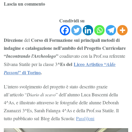
su
Lascia un commento
Incontrando
l’Archeologo
Condividi su
I
edizione
Direzione
Corso di Formazione sui principali metodi di
del
–
indagine e catalogazione nell’ambito del Progetto Curricolare
Torino
“
”
Incontrando l’Archeologo
coadiuvato con la Prof.ssa referente
2012
^Es del
Liceo Artistico “
Silvana Statile per la classe 3
Aldo
” di Torino
.
Passoni
L’intero svolgimento del progetto è stato descritto grazie
all’articolo “
Diario di scavo
” dell’alunno Luca Buscemi della
4^As, e illustrato attraverso le fotografie delle alunne Deborah
Zuanazzi 3^Es, Sarah Falanga 4^As e della Prof.ssa Statile. Il
tutto pubblicato sul Blog della Scuola:
Pass[i]oni