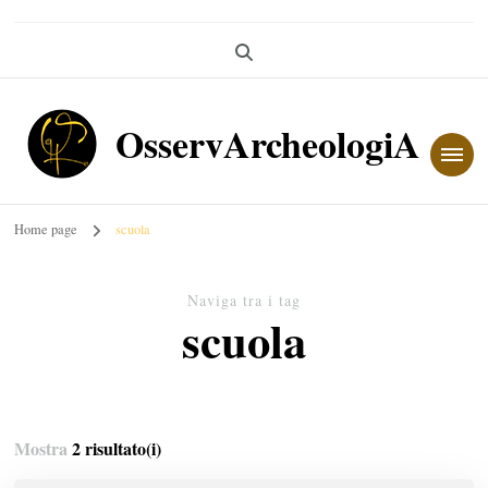
OsservArcheologiA
Home page
scuola
Naviga tra i tag
scuola
Mostra
2 risultato(i)