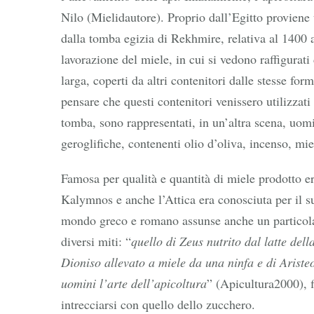
Nilo (Mielidautore). Proprio dall’Egitto provien
dalla tomba egizia di Rekhmire, relativa al 1400 a
lavorazione del miele, in cui si vedono raffigurat
larga, coperti da altri contenitori dalle stesse fo
pensare che questi contenitori venissero utilizza
tomba, sono rappresentati, in un’altra scena, uomin
geroglifiche, contenenti olio d’oliva, incenso, mie
Famosa per qualità e quantità di miele prodotto er
Kalymnos e anche l’Attica era conosciuta per il su
mondo greco e romano assunse anche un particola
diversi miti: “
quello di Zeus nutrito dal latte dell
Dioniso allevato a miele da una ninfa e di Aristeo
uomini l’arte dell’apicoltura
” (Apicultura2000), 
intrecciarsi con quello dello zucchero.