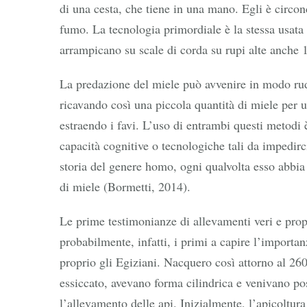
di una cesta, che tiene in una mano. Egli è circ
fumo. La tecnologia primordiale è la stessa usata 
arrampicano su scale di corda su rupi alte anche 1
La predazione del miele può avvenire in modo rud
ricavando così una piccola quantità di miele per 
estraendo i favi. L’uso di entrambi questi metodi 
capacità cognitive o tecnologiche tali da impedirc
storia del genere homo, ogni qualvolta esso abbia 
di miele (Bormetti, 2014).
Le prime testimonianze di allevamenti veri e prop
probabilmente, infatti, i primi a capire l’importan
proprio gli Egiziani. Nacquero così attorno al 260
essiccato, avevano forma cilindrica e venivano post
l’allevamento delle api. Inizialmente, l’apicoltur