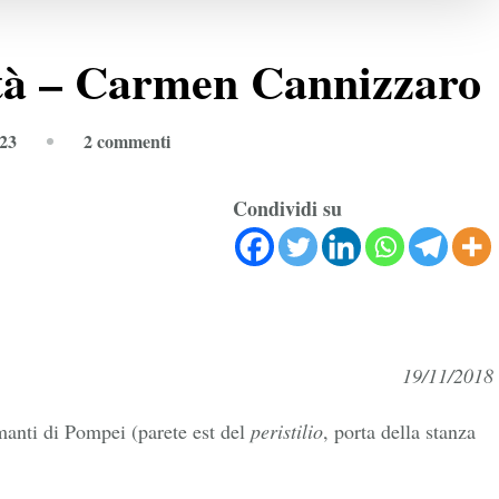
hità – Carmen Cannizzaro
su
023
2 commenti
Il
miele
Condividi su
nell’antichità
–
Carmen
Cannizzaro
19/11/2018
manti di Pompei (parete est del
peristilio
, porta della stanza