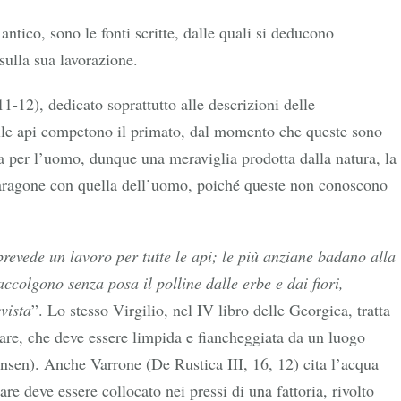
tico, sono le fonti scritte, dalle quali si deducono
sulla sua lavorazione.
11-12), dedicato soprattutto alle descrizioni delle
o alle api competono il primato, dal momento che queste sono
ta per l’uomo, dunque una meraviglia prodotta dalla natura, la
paragone con quella dell’uomo, poiché queste non conoscono
prevede un lavoro per tutte le api; le più anziane badano alla
raccolgono senza posa il polline dalle erbe e dai fiori,
vista
”. Lo stesso Virgilio, nel IV libro delle Georgica, tratta
eare, che deve essere limpida e fiancheggiata da un luogo
nsen). Anche Varrone (De Rustica III, 16, 12) cita l’acqua
eare deve essere collocato nei pressi di una fattoria, rivolto