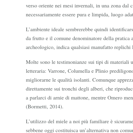
verso oriente nei mesi invernali, in una zona dal
necessariamente essere pura e limpida, luogo adat
L’ambiente ideale sembrerebbe quindi identificarsi i
da frutto e il comune denominatore della pratica a
archeologico, indica qualsiasi manufatto replichi l
Molte sono le testimonianze sui tipi di materiali us
letteraria: Varrone, Columella e Plinio prediligono
migliorarne le qualità isolanti. Comunque apprezza
direttamente sui tronchi degli alberi, che riprodu
a parlarci di arnie di mattone, mentre Omero menz
(Bormetti, 2014).
L’utilizzo del miele a noi più familiare è sicuram
sebbene oggi costituisca un’alternativa non comune