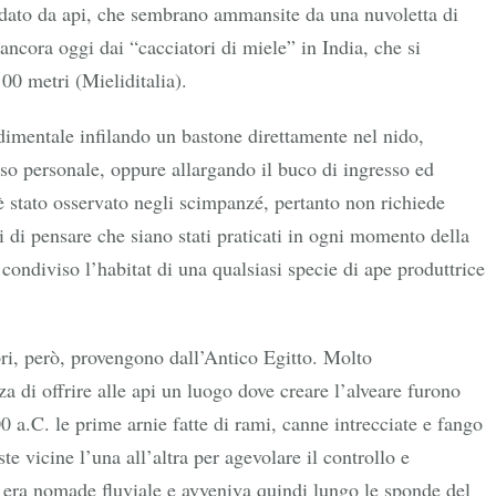
ondato da api, che sembrano ammansite da una nuvoletta di
ancora oggi dai “cacciatori di miele” in India, che si
00 metri (Mieliditalia).
imentale infilando un bastone direttamente nel nido,
uso personale, oppure allargando il buco di ingresso ed
è stato osservato negli scimpanzé, pertanto non richiede
i di pensare che siano stati praticati in ogni momento della
condiviso l’habitat di una qualsiasi specie di ape produttrice
ri, però, provengono dall’Antico Egitto. Molto
za di offrire alle api un luogo dove creare l’alveare furono
0 a.C. le prime arnie fatte di rami, canne intrecciate e fango
e vicine l’una all’altra per agevolare il controllo e
a era nomade fluviale e avveniva quindi lungo le sponde del