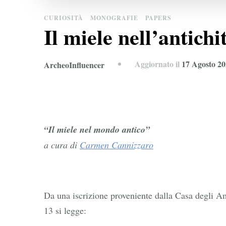
CURIOSITÀ
MONOGRAFIE
PAPERS
Il miele nell’antic
Aggiornato il
17 Agosto 2
ArcheoInfluencer
“Il miele nel mondo antico”
a cura di
Carmen Cannizzaro
Da una iscrizione proveniente dalla Casa degli A
13 si legge: