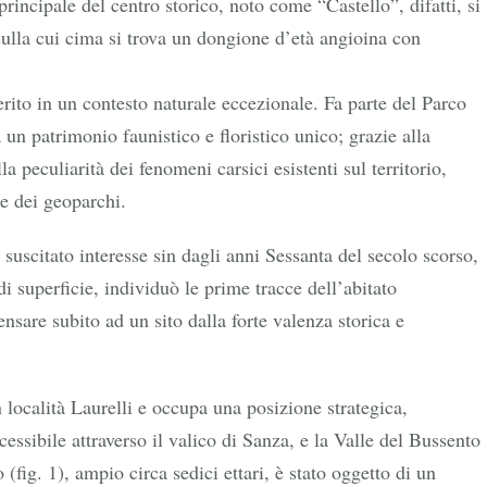
rincipale del centro storico, noto come “Castello”, difatti, si
sulla cui cima si trova un dongione d’età angioina con
erito in un contesto naturale eccezionale. Fa parte del Parco
un patrimonio faunistico e floristico unico; grazie alla
a peculiarità dei fenomeni carsici esistenti sul territorio,
le dei geoparchi.
suscitato interesse sin dagli anni Sessanta del secolo scorso,
i superficie, individuò le prime tracce dell’abitato
sare subito ad un sito dalla forte valenza storica e
n località Laurelli e occupa una posizione strategica,
essibile attraverso il valico di Sanza, e la Valle del Bussento
 (fig. 1), ampio circa sedici ettari, è stato oggetto di un