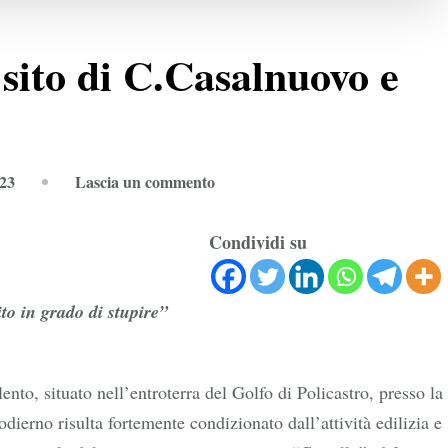
l sito di C.Casalnuovo e
su
023
Lascia un commento
Caselle
in
Condividi su
Pittari:
il
ito in grado di stupire”
sito
di
C.Casalnuovo
ento, situato nell’entroterra del Golfo di Policastro, presso la
e
odierno risulta fortemente condizionato dall’attività edilizia e
C.Manciero