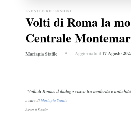
EVENTI E RECENSIONI
Volti di Roma la mos
Centrale Montemart
Aggiornato il
17 Agosto 202
Mariapia Statile
“Volti di Roma: il dialogo visivo tra moderità e antichi
a cura di
Mariapia Statile
Admin & Founder