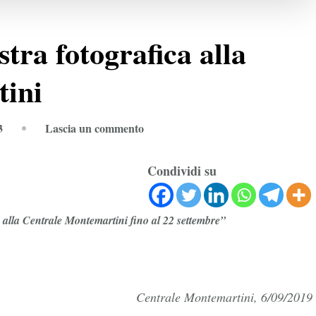
tra fotografica alla
ini
su
3
Lascia un commento
Volti
di
Condividi su
Roma
la
tà alla Centrale Montemartini fino al 22 settembre”
mostra
fotografica
alla
Centrale
Centrale Montemartini, 6/09/2019
Montemartini