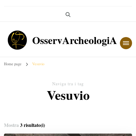
OsservArcheologiA
Home page
Vesuvio
Naviga tra i tag
Vesuvio
Mostra
3 risultato(i)