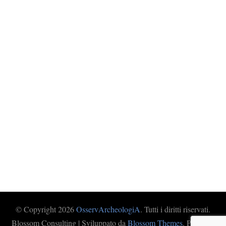
© Copyright 2026
OsservArcheologiA
. Tutti i diritti riservati.
Blossom Consulting | Sviluppato da
Blossom Themes
. Powered