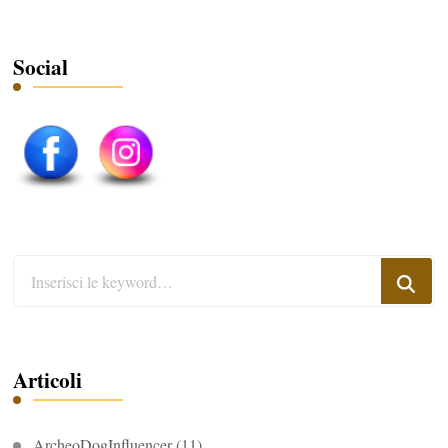
Social
Cerchi
qualcosa?
Articoli
ArcheoDogInfluencer
(11)