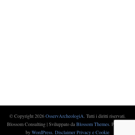
© Copyright 2026
OsservArcheologiA
. Tutti i diritti riservati.
Blossom Consulting | Sviluppato da
Blossom Themes
. Powered
by
WordPress
.
Disclaimer Privacy e Cookie