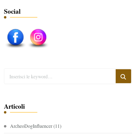
Social
Cerchi
qualcosa?
Articoli
ArcheoDogInfluencer
(11)