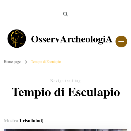
OsservArcheologiA
Home page
Tempio di Esculapio
Naviga tra i tag
Tempio di Esculapio
Mostra
1 risultato(i)