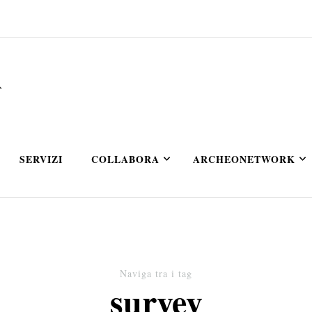
A
SERVIZI
COLLABORA
ARCHEONETWORK
Naviga tra i tag
survey