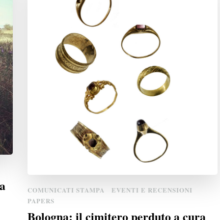
a
COMUNICATI STAMPA
EVENTI E RECENSIONI
PAPERS
Bologna: il cimitero perduto a cura