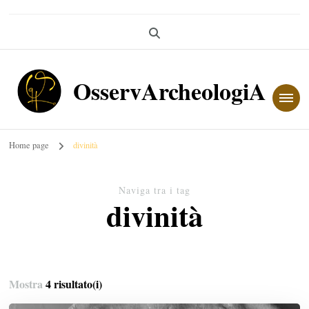
OsservArcheologiA
Home page
divinità
Naviga tra i tag
divinità
Mostra
4 risultato(i)