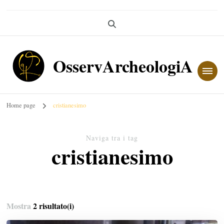
OsservArcheologiA
Home page
cristianesimo
Naviga tra i tag
cristianesimo
Mostra
2 risultato(i)