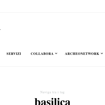
A
SERVIZI
COLLABORA
ARCHEONETWORK
Naviga tra i tag
basilica