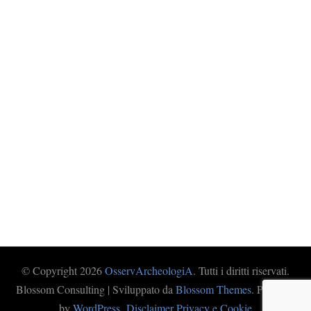
© Copyright 2026
OsservArcheologiA
. Tutti i diritti riservati.
Blossom Consulting | Sviluppato da
Blossom Themes
. Powered
by
WordPress
.
Disclaimer Privacy e Cookie