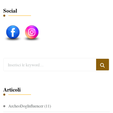
Social
Cerchi
qualcosa?
Articoli
ArcheoDogInfluencer
(11)