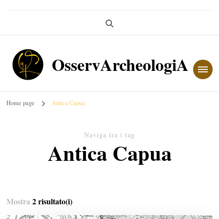
OsservArcheologiA
Home page
Antica Capua
Naviga tra i tag
Antica Capua
Mostra
2 risultato(i)