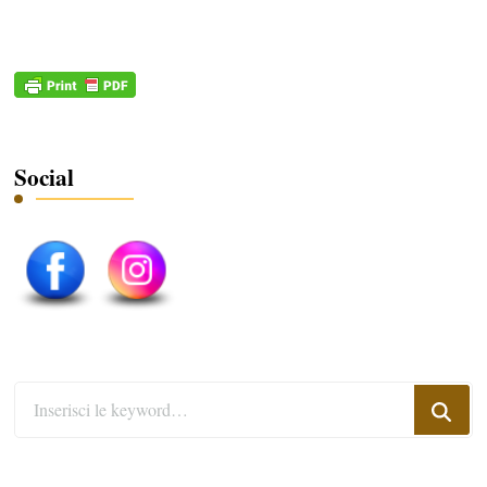
Social
Cerchi
qualcosa?