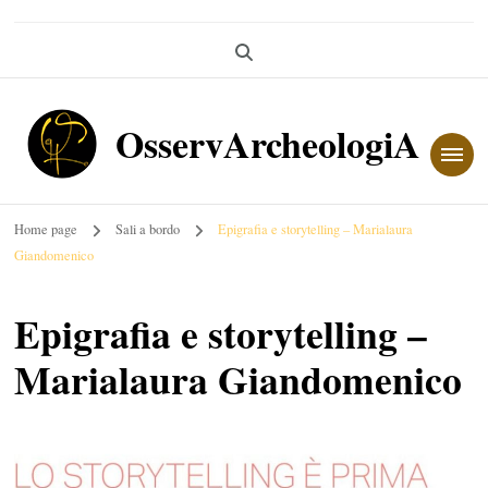
OsservArcheologiA
Home page
Sali a bordo
Epigrafia e storytelling – Marialaura
Giandomenico
Epigrafia e storytelling –
Marialaura Giandomenico