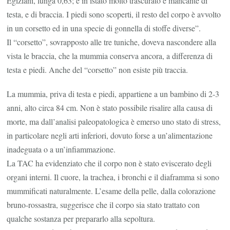
Egiziani, lunga 0,63; è in istato molto trascurato e mancante di
testa, e di braccia. I piedi sono scoperti, il resto del corpo è avvolto
in un corsetto ed in una specie di gonnella di stoffe diverse”.
Il “corsetto”, sovrapposto alle tre tuniche, doveva nascondere alla
vista le braccia, che la mummia conserva ancora, a differenza di
testa e piedi. Anche del “corsetto” non esiste più traccia.
La mummia, priva di testa e piedi, appartiene a un bambino di 2-3
anni, alto circa 84 cm. Non è stato possibile risalire alla causa di
morte, ma dall’analisi paleopatologica è emerso uno stato di stress,
in particolare negli arti inferiori, dovuto forse a un’alimentazione
inadeguata o a un’infiammazione.
La TAC ha evidenziato che il corpo non è stato eviscerato degli
organi interni. Il cuore, la trachea, i bronchi e il diaframma si sono
mummificati naturalmente. L’esame della pelle, dalla colorazione
bruno-rossastra, suggerisce che il corpo sia stato trattato con
qualche sostanza per prepararlo alla sepoltura.