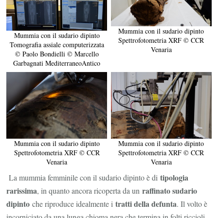
Mummia con il sudario dipinto
Mummia con il sudario dipinto
Spettrofotometria XRF © CCR
Tomografia assiale computerizzata
Venaria
© Paolo Bondielli © Marcello
Garbagnati MediterraneoAntico
Mummia con il sudario dipinto
Mummia con il sudario dipinto
Spettrofotometria XRF © CCR
Spettrofotometria XRF © CCR
Venaria
Venaria
tipologia
La mummia femminile con il sudario dipinto è di
rarissima
raffinato sudario
, in quanto ancora ricoperta da un
dipinto
tratti della defunta
che riproduce idealmente i
. Il volto è
incorniciato da una lunga chioma nera che termina in folti riccioli