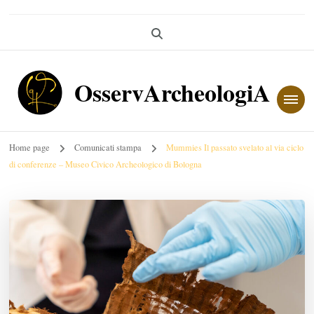
OsservArcheologiA
Home page
Comunicati stampa
Mummies Il passato svelato al via ciclo
di conferenze – Museo Civico Archeologico di Bologna