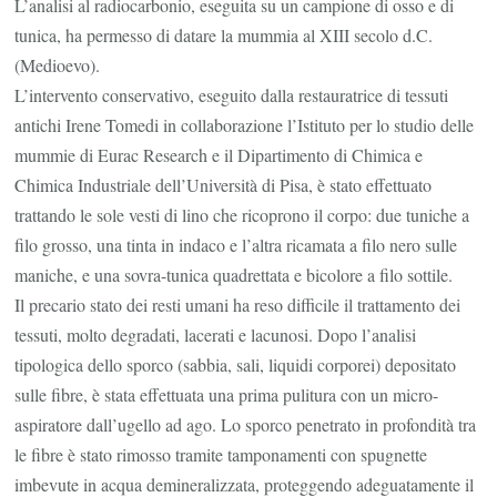
L’analisi al radiocarbonio, eseguita su un campione di osso e di
tunica, ha permesso di datare la mummia al XIII secolo d.C.
(Medioevo).
L’intervento conservativo, eseguito dalla restauratrice di tessuti
antichi Irene Tomedi in collaborazione l’Istituto per lo studio delle
mummie di Eurac Research e il Dipartimento di Chimica e
Chimica Industriale dell’Università di Pisa, è stato effettuato
trattando le sole vesti di lino che ricoprono il corpo: due tuniche a
filo grosso, una tinta in indaco e l’altra ricamata a filo nero sulle
maniche, e una sovra-tunica quadrettata e bicolore a filo sottile.
Il precario stato dei resti umani ha reso difficile il trattamento dei
tessuti, molto degradati, lacerati e lacunosi. Dopo l’analisi
tipologica dello sporco (sabbia, sali, liquidi corporei) depositato
sulle fibre, è stata effettuata una prima pulitura con un micro-
aspiratore dall’ugello ad ago. Lo sporco penetrato in profondità tra
le fibre è stato rimosso tramite tamponamenti con spugnette
imbevute in acqua demineralizzata, proteggendo adeguatamente il