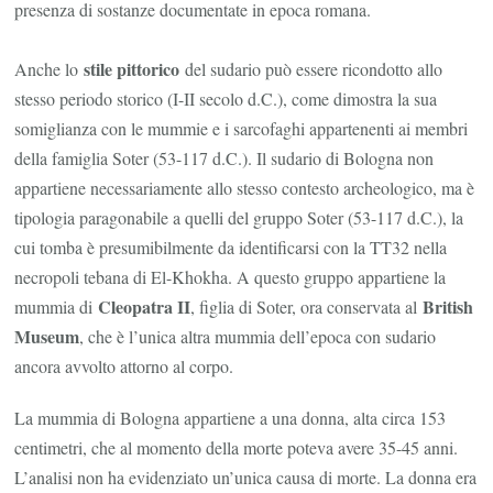
presenza di sostanze documentate in epoca romana.
stile pittorico
Anche lo
del sudario può essere ricondotto allo
stesso periodo storico (I-II secolo d.C.), come dimostra la sua
somiglianza con le mummie e i sarcofaghi appartenenti ai membri
della famiglia Soter (53-117 d.C.). Il sudario di Bologna non
appartiene necessariamente allo stesso contesto archeologico, ma è
tipologia paragonabile a quelli del gruppo Soter (53-117 d.C.), la
cui tomba è presumibilmente da identificarsi con la TT32 nella
necropoli tebana di El-Khokha. A questo gruppo appartiene la
Cleopatra II
British
mummia di
, figlia di Soter, ora conservata al
Museum
, che è l’unica altra mummia dell’epoca con sudario
ancora avvolto attorno al corpo.
La mummia di Bologna appartiene a una donna, alta circa 153
centimetri, che al momento della morte poteva avere 35-45 anni.
L’analisi non ha evidenziato un’unica causa di morte. La donna era