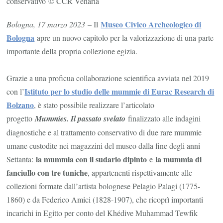
conservativo
© CCR Venaria
Museo Civico Archeologico di
Bologna, 17 marzo 2023
– Il
Bologna
apre un nuovo capitolo per la valorizzazione di una parte
importante della propria collezione egizia.
Grazie a una proficua collaborazione scientifica avviata nel 2019
Istituto per lo studio delle mummie di Eurac Research di
con l’
Bolzano
, è stato possibile realizzare l’articolato
progetto
Mummies. Il passato svelato
finalizzato alle indagini
diagnostiche e al trattamento conservativo di due rare mummie
umane custodite nei magazzini del museo dalla fine degli anni
la mummia con il sudario dipinto
la mummia di
Settanta:
e
fanciullo con tre tuniche
, appartenenti rispettivamente alle
collezioni formate dall’artista bolognese Pelagio Palagi (1775-
1860) e da Federico Amici (1828-1907), che ricoprì importanti
incarichi in Egitto per conto del Khédive Muhammad Tewfik