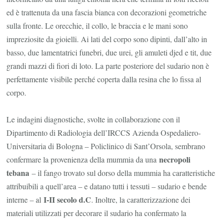
ed è trattenuta da una fascia bianca con decorazioni geometriche
sulla fronte. Le orecchie, il collo, le braccia e le mani sono
impreziosite da gioielli. Ai lati del corpo sono dipinti, dall’alto in
basso, due lamentatrici funebri, due urei, gli amuleti djed e tit, due
grandi mazzi di fiori di loto. La parte posteriore del sudario non è
perfettamente visibile perché coperta dalla resina che lo fissa al
corpo.
Le indagini diagnostiche, svolte in collaborazione con il
Dipartimento di Radiologia dell’IRCCS Azienda Ospedaliero-
Universitaria di Bologna – Policlinico di Sant’Orsola, sembrano
necropoli
confermare la provenienza della mummia da una
tebana
– il fango trovato sul dorso della mummia ha caratteristiche
attribuibili a quell’area – e datano tutti i tessuti – sudario e bende
I-II secolo d.C
interne – al
. Inoltre, la caratterizzazione dei
materiali utilizzati per decorare il sudario ha confermato la