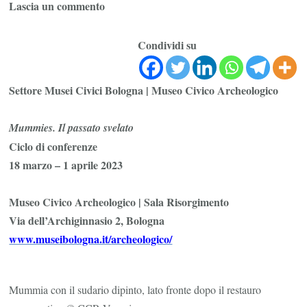
su
Lascia un commento
Mummies
Il
Condividi su
passato
svelato
Settore Musei Civici Bologna | Museo Civico Archeologico
al
via
Mummies. Il passato svelato
ciclo
Ciclo di conferenze
di
18 marzo – 1 aprile 2023
conferenze
–
Museo Civico Archeologico | Sala Risorgimento
Museo
Via dell’Archiginnasio 2, Bologna
Civico
www.museibologna.it/
archeologico/
Archeologico
di
Bologna
Mummia con il sudario dipinto, lato fronte dopo il restauro