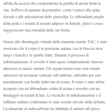
affetta da ascessi che comportarono la perdita di alcuni denti in
vita. Soffriva di malattie degenerative, come l’artrosi alla spina
dorsale e alle articolazioni delle ginocchia. Le abbondanti pieghe
della pelle e i residui di tessuto adiposo su fianchi, glutei e cosce
suggeriscono una rotondità delle sue forme.
Grazie allo sbendaggio virtuale della mummia tramite TAC, è stato
osservato che il corpo è in posizione supina, con le braccia stese
lungo i fianchi e le gambe dritte. Durante il processo di
imbalsamazione, il cervello è stato quasi completamente rimosso
attraverso la narice sinistra. Gli organi interni sono stati estratti
attraverso un’incisione verticale sull’addome, imbottito poi solo
parzialmente con bende imbevute di resina. Il corpo è stato infine
ricoperto con un’abbondante colata di resina e rivestito con un
bendaggio in tessuti di lino. Le tecniche di imbalsamazione e il
raffinato sudario confermano lo stato sociale elevato della defunta.
La datazione al radiocarbonio ha attribuito il sudario all’epoca