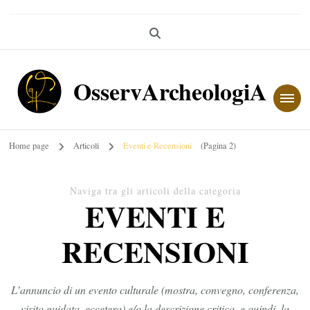
OsservArcheologiA
Home page
Articoli
Eventi e Recensioni
(Pagina 2)
Naviga tra gli articoli della categoria
EVENTI E
RECENSIONI
L’annuncio di un evento culturale (mostra, convegno, conferenza,
visita guidata, eccetera) e/o la descrizione critica, e quindi, la