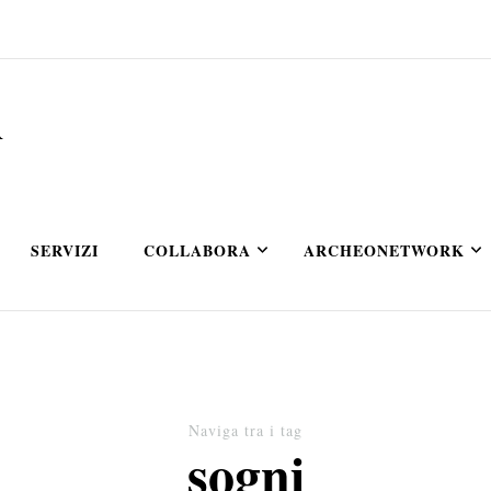
A
SERVIZI
COLLABORA
ARCHEONETWORK
Naviga tra i tag
sogni