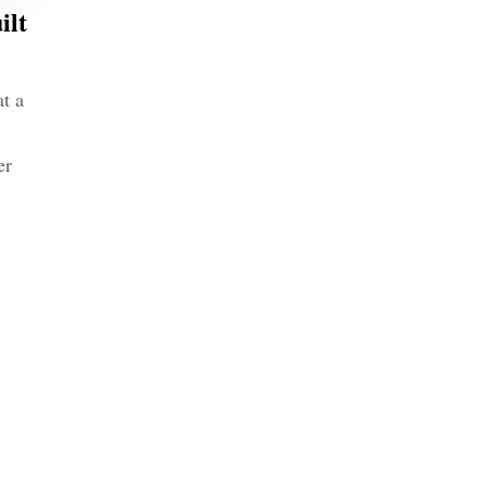
ilt
at a
der