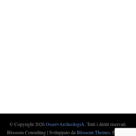
© Copyright 2026
OsservArcheologiA
. Tutti i diritti riservati.
Blossom Consulting | Sviluppato da
Blossom Themes
. Powered