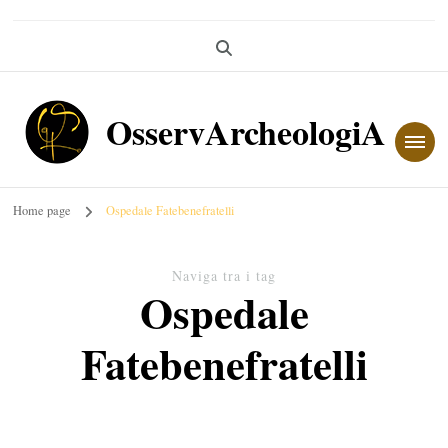
OsservArcheologiA
Home page
Ospedale Fatebenefratelli
Naviga tra i tag
Ospedale
Fatebenefratelli