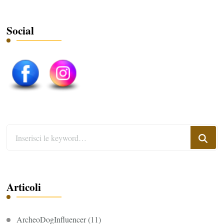
Social
Cerchi
qualcosa?
Articoli
ArcheoDogInfluencer
(11)