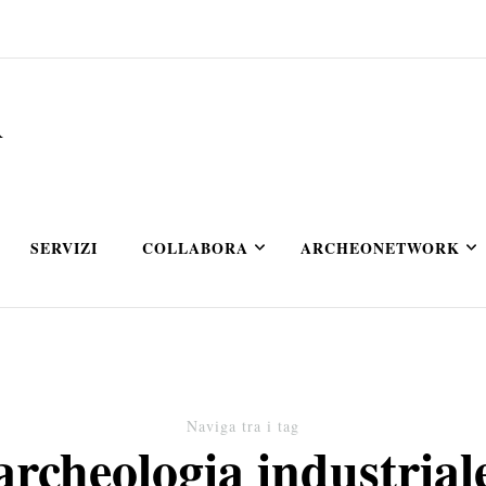
A
SERVIZI
COLLABORA
ARCHEONETWORK
Naviga tra i tag
archeologia industrial