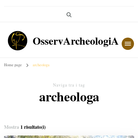
OsservArcheologiA
Home page
archeologa
Naviga tra i tag
archeologa
Mostra
1 risultato(i)