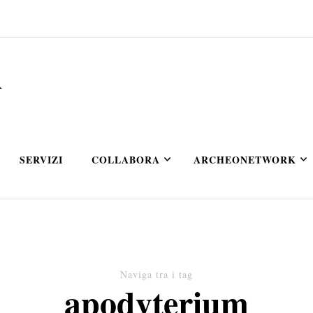
A
SERVIZI
COLLABORA
ARCHEONETWORK
Naviga tra i tag
apodyterium