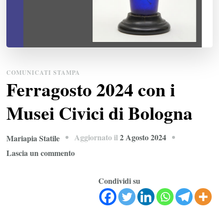
COMUNICATI STAMPA
Ferragosto 2024 con i
Musei Civici di Bologna
Aggiornato il
2 Agosto 2024
Mariapia Statile
su
Lascia un commento
Ferragosto
2024
Condividi su
con
i
Musei