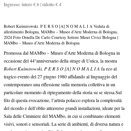
Ingresso: intero € 6 | ridotto € 4
Robert Kuśmirowski. P E R S O [A] N O M A L I A Veduta di
allestimento Bologna, MAMbo – Museo d’Arte Moderna di Bologna,
2024 Foto Ornella De Carlo Courtesy Settore Musei Civici Bologna |
MAMbo – Museo d’Arte Moderna di Bologna
Promossa dal MAMbo – Museo d’Arte Moderna di Bologna in
occasione del 44°anniversario della strage di Ustica, la mostra
Robert Kuśmirowski. P E R S O [A] N O M A L I A
fa eco al
tragico evento del 27 giugno 1980 affidando al linguaggio del
contemporaneo una riflessione sulla memoria collettiva in un
particolare momento di ripiegamento della storia su se stessa.
Sul
filo di questa evocazione, l’artista polacco esplora la complessità
del ricordo e dell’oblio attraverso grandi installazioni, ideate per la
Sala delle Ciminiere del MAMbo, in cui si combinano elementi
visivi, sonori e sensoriali. La serie di ambienti, di diversa natura e