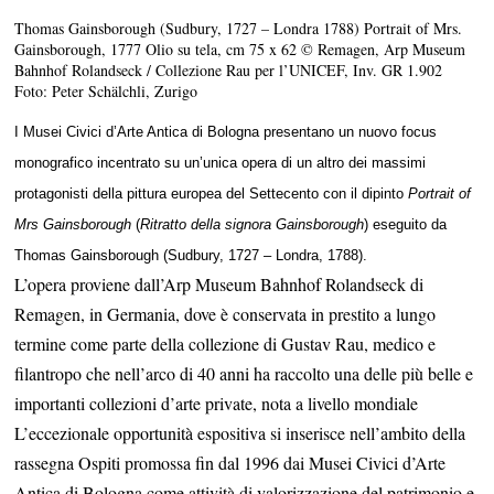
Thomas Gainsborough (Sudbury, 1727 – Londra 1788) Portrait of Mrs.
Gainsborough, 1777 Olio su tela, cm 75 x 62 © Remagen, Arp Museum
Bahnhof Rolandseck / Collezione Rau per l’UNICEF, Inv. GR 1.902
Foto: Peter Schälchli, Zurigo
I Musei Civici d’Arte Antica di Bologna presentano un nuovo focus
monografico incentrato su un’unica opera di un altro dei massimi
protagonisti della pittura europea del Settecento con il dipinto
Portrait of
Mrs Gainsborough
(
Ritratto della signora Gainsborough
) eseguito da
Thomas Gainsborough (Sudbury, 1727 – Londra, 1788).
L’opera proviene dall’Arp Museum Bahnhof Rolandseck di
Remagen, in Germania, dove è conservata in prestito a lungo
termine come parte della collezione di Gustav Rau, medico e
filantropo che nell’arco di 40 anni ha raccolto una delle più belle e
importanti collezioni d’arte private, nota a livello mondiale
L’eccezionale opportunità espositiva si inserisce nell’ambito della
rassegna Ospiti promossa fin dal 1996 dai Musei Civici d’Arte
Antica di Bologna come attività di valorizzazione del patrimonio e